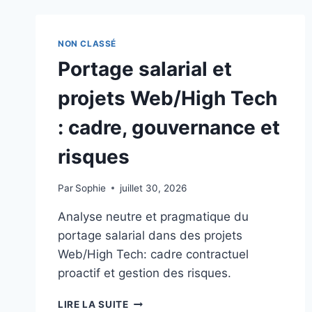
DANS
LES
PROJETS
NON CLASSÉ
WEB/HIGH
Portage salarial et
TECH
:
projets Web/High Tech
CADRE
PROACTIF
: cadre, gouvernance et
ET
GOUVERNANCE
risques
Par
Sophie
juillet 30, 2026
Analyse neutre et pragmatique du
portage salarial dans des projets
Web/High Tech: cadre contractuel
proactif et gestion des risques.
PORTAGE
LIRE LA SUITE