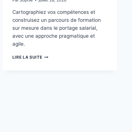
Par
Sophie
juillet 28, 2026
Cartographiez vos compétences et
construisez un parcours de formation
sur mesure dans le portage salarial,
avec une approche pragmatique et
agile.
CARTOGRAPHIER
LIRE LA SUITE
SES
COMPÉTENCES
POUR
UN
PARCOURS
DE
FORMATION
SUR
MESURE
DANS
LE
PORTAGE