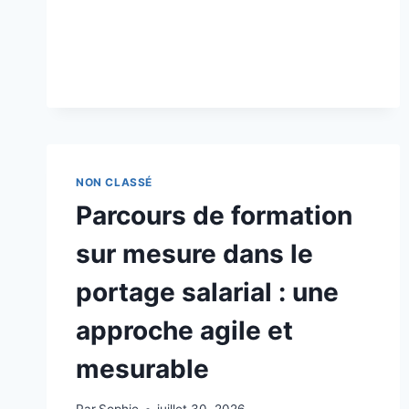
SALARIAL
ET
PROJETS
WEB/HIGH
TECH
:
CADRE,
GOUVERNANCE
ET
RISQUES
NON CLASSÉ
Parcours de formation
sur mesure dans le
portage salarial : une
approche agile et
mesurable