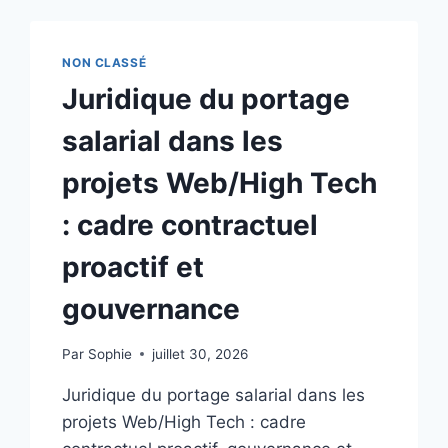
MESURE
DANS
LE
NON CLASSÉ
PORTAGE
Juridique du portage
SALARIAL
:
salarial dans les
BOOSTER
VOTRE
projets Web/High Tech
EMPLOYABILITÉ
: cadre contractuel
proactif et
gouvernance
Par
Sophie
juillet 30, 2026
Juridique du portage salarial dans les
projets Web/High Tech : cadre