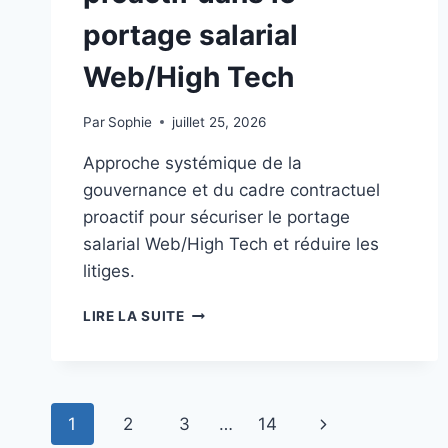
MESURABLE
portage salarial
Web/High Tech
Par
Sophie
juillet 25, 2026
Approche systémique de la
gouvernance et du cadre contractuel
proactif pour sécuriser le portage
salarial Web/High Tech et réduire les
litiges.
GOUVERNANCE
LIRE LA SUITE
JURIDIQUE
ET
CADRE
CONTRACTUEL
Navigation
PROACTIF
Page
1
2
3
…
14
DANS