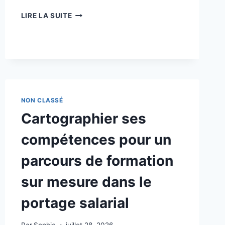
PORTAGE
LIRE LA SUITE
SALARIAL,
SECURITE
DES
LIVRABLES
ET
DEPENDANCES
DANS
LES
NON CLASSÉ
PROJETS
Cartographier ses
WEB
ET
compétences pour un
HIGH
TECH
parcours de formation
sur mesure dans le
portage salarial