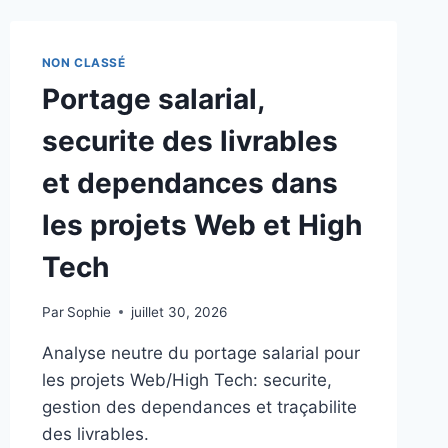
EMPLOYABILITÉ
DANS
LE
NON CLASSÉ
PORTAGE
Portage salarial,
SALARIAL
:
securite des livrables
CADRE
AGILE
et dependances dans
ET
PRAGMATIQUE
les projets Web et High
Tech
Par
Sophie
juillet 30, 2026
Analyse neutre du portage salarial pour
les projets Web/High Tech: securite,
gestion des dependances et traçabilite
des livrables.