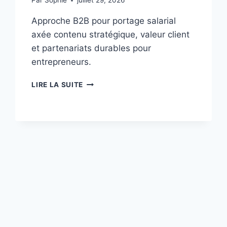
Par
Sophie
juillet 29, 2026
Approche B2B pour portage salarial
axée contenu stratégique, valeur client
et partenariats durables pour
entrepreneurs.
MARKETING
LIRE LA SUITE
B2B
POUR
ENTREPRENEURS
EN
PORTAGE
SALARIAL
:
CONTENU,
VALEUR
ET
PARTENARIATS
DURABLES