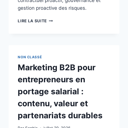
contractuel proactif, gouvernance et
gestion proactive des risques.
JURIDIQUE
LIRE LA SUITE
DU
PORTAGE
SALARIAL
DANS
LES
PROJETS
NON CLASSÉ
WEB/HIGH
Marketing B2B pour
TECH
:
entrepreneurs en
CADRE
CONTRACTUEL
portage salarial :
PROACTIF
ET
contenu, valeur et
GOUVERNANCE
partenariats durables