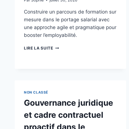
Par
Sophie
juillet 30, 2026
Construire un parcours de formation sur
mesure dans le portage salarial avec
une approche agile et pragmatique pour
booster l’employabilité.
PARCOURS
LIRE LA SUITE
DE
FORMATION
SUR
MESURE
DANS
LE
PORTAGE
NON CLASSÉ
SALARIAL
Gouvernance juridique
:
UNE
et cadre contractuel
APPROCHE
AGILE
proactif dans le
ET