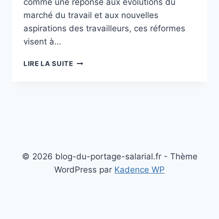
comme une réponse aux évolutions du
marché du travail et aux nouvelles
aspirations des travailleurs, ces réformes
visent à…
LES
LIRE LA SUITE
IMPLICATIONS
DES
DERNIÈRES
RÉFORMES
DU
TRAVAIL
SUR
LE
PORTAGE
© 2026 blog-du-portage-salarial.fr - Thème
SALARIAL
WordPress par
Kadence WP
EN
FRANCE
Mentions légales