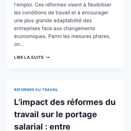
l'emploi. Ces réformes visent à flexibiliser
les conditions de travail et à encourager
une plus grande adaptabilité des
entreprises face aux changements
économiques. Parmi les mesures phares,
on…
LES
LIRE LA SUITE
IMPACTS
DES
RÉFORMES
DU
TRAVAIL
RÉFORMES DU TRAVAIL
SUR
LE
L’impact des réformes du
PORTAGE
SALARIAL
travail sur le portage
EN
FRANCE
salarial : entre