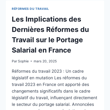
TRAVAIL
SUR
RÉFORMES DU TRAVAIL
LE
PORTAGE
Les Implications des
SALARIAL
:
Dernières Réformes du
ENTRE
OPPORTUNITÉS
Travail sur le Portage
ET
DÉFIS
Salarial en France
Par
Sophie
mars 20, 2025
Réformes du travail 2023 : Un cadre
législatif en mutation Les réformes du
travail 2023 en France ont apporté des
changements significatifs dans le cadre
législatif du travail, influençant directement
le secteur du portage salarial. Annoncées