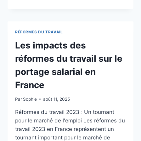
NOUVELLES
RÉFORMES
DU
TRAVAIL
:
RÉFORMES DU TRAVAIL
IMPACT
SUR
Les impacts des
LE
PORTAGE
réformes du travail sur le
SALARIAL
ET
portage salarial en
LES
TRAVAILLEURS
France
INDÉPENDANTS
Par
Sophie
août 11, 2025
Réformes du travail 2023 : Un tournant
pour le marché de l'emploi Les réformes du
travail 2023 en France représentent un
tournant important pour le marché de