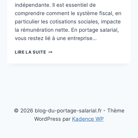
indépendante. Il est essentiel de
comprendre comment le système fiscal, en
particulier les cotisations sociales, impacte
la rémunération nette. En portage salarial,
vous restez lié à une entreprise…
COMPRENDRE
LIRE LA SUITE
L’IMPACT
DES
COTISATIONS
SOCIALES
SUR
LA
RÉMUNÉRATION
EN
PORTAGE
© 2026 blog-du-portage-salarial.fr - Thème
SALARIAL
WordPress par
Kadence WP