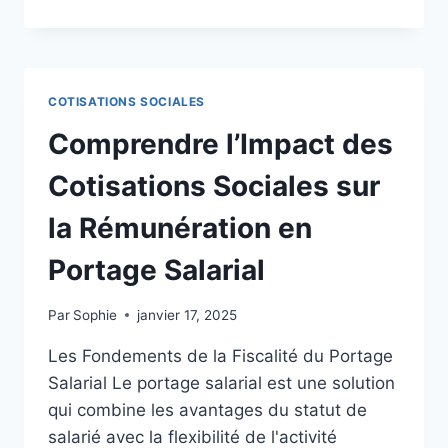
SA
RÉMUNÉRATION
EN
PORTAGE
SALARIAL
COTISATIONS SOCIALES
:
COMPRENDRE
Comprendre l’Impact des
LES
COTISATIONS
Cotisations Sociales sur
SOCIALES
la Rémunération en
Portage Salarial
Par
Sophie
janvier 17, 2025
Les Fondements de la Fiscalité du Portage
Salarial Le portage salarial est une solution
qui combine les avantages du statut de
salarié avec la flexibilité de l'activité