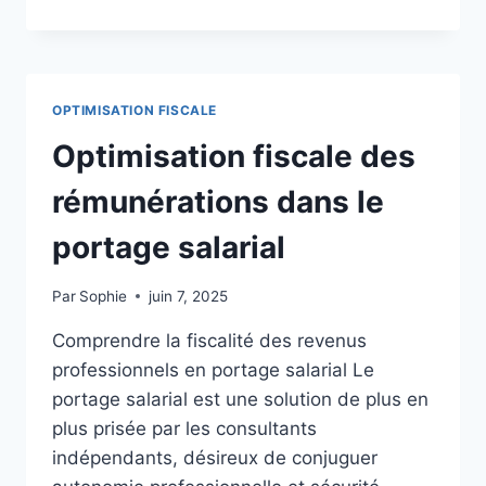
FISCALE
POUR
MAXIMISER
SA
RÉMUNÉRATION
OPTIMISATION FISCALE
EN
PORTAGE
Optimisation fiscale des
SALARIAL
rémunérations dans le
portage salarial
Par
Sophie
juin 7, 2025
Comprendre la fiscalité des revenus
professionnels en portage salarial Le
portage salarial est une solution de plus en
plus prisée par les consultants
indépendants, désireux de conjuguer