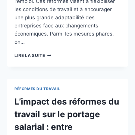
l'emploi. Ces réformes visent à flexibiliser
les conditions de travail et à encourager
une plus grande adaptabilité des
entreprises face aux changements
économiques. Parmi les mesures phares,
on…
LES
LIRE LA SUITE
IMPACTS
DES
RÉFORMES
DU
TRAVAIL
RÉFORMES DU TRAVAIL
SUR
LE
L’impact des réformes du
PORTAGE
SALARIAL
travail sur le portage
EN
FRANCE
salarial : entre