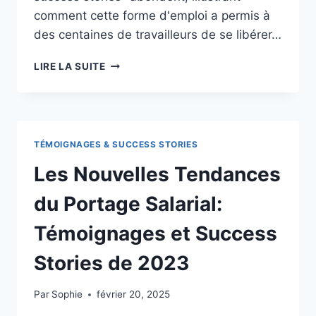
comment cette forme d'emploi a permis à
des centaines de travailleurs de se libérer…
ACTUALITÉS
LIRE LA SUITE
&
TENDANCES
DANS
LE
PORTAGE
TÉMOIGNAGES & SUCCESS STORIES
SALARIAL
:
Les Nouvelles Tendances
SUCCESS
STORIES
du Portage Salarial:
INSPIRANTES
Témoignages et Success
Stories de 2023
Par
Sophie
février 20, 2025