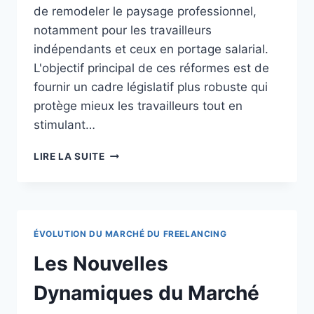
de remodeler le paysage professionnel,
notamment pour les travailleurs
indépendants et ceux en portage salarial.
L'objectif principal de ces réformes est de
fournir un cadre législatif plus robuste qui
protège mieux les travailleurs tout en
stimulant…
LES
LIRE LA SUITE
NOUVELLES
RÉFORMES
DU
TRAVAIL
:
ÉVOLUTION DU MARCHÉ DU FREELANCING
IMPACT
SUR
Les Nouvelles
LE
PORTAGE
Dynamiques du Marché
SALARIAL