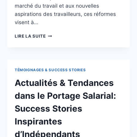
marché du travail et aux nouvelles
aspirations des travailleurs, ces réformes
visent à…
LES
LIRE LA SUITE
IMPLICATIONS
DES
DERNIÈRES
RÉFORMES
DU
TÉMOIGNAGES & SUCCESS STORIES
TRAVAIL
SUR
Actualités & Tendances
LE
PORTAGE
dans le Portage Salarial:
SALARIAL
EN
Success Stories
FRANCE
Inspirantes
d’Indépendants