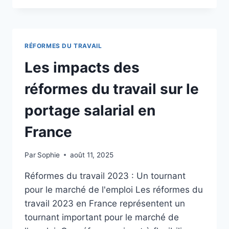
DYNAMIQUES
DU
MARCHÉ
DU
RÉFORMES DU TRAVAIL
FREELANCING
EN
Les impacts des
2024:
TENDANCES
réformes du travail sur le
ET
INNOVATIONS
portage salarial en
France
Par
Sophie
août 11, 2025
Réformes du travail 2023 : Un tournant
pour le marché de l'emploi Les réformes du
travail 2023 en France représentent un
tournant important pour le marché de