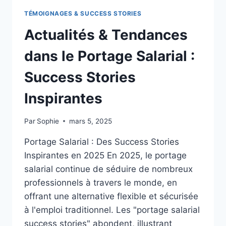
PORTAGE
TÉMOIGNAGES & SUCCESS STORIES
SALARIAL:
SUCCESS
Actualités & Tendances
STORIES
INSPIRANTES
dans le Portage Salarial :
D’INDÉPENDANTS
Success Stories
Inspirantes
Par
Sophie
mars 5, 2025
Portage Salarial : Des Success Stories
Inspirantes en 2025 En 2025, le portage
salarial continue de séduire de nombreux
professionnels à travers le monde, en
offrant une alternative flexible et sécurisée
à l'emploi traditionnel. Les "portage salarial
success stories" abondent, illustrant