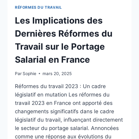
SUR
RÉFORMES DU TRAVAIL
LE
PORTAGE
Les Implications des
SALARIAL
:
Dernières Réformes du
ENTRE
OPPORTUNITÉS
Travail sur le Portage
ET
DÉFIS
Salarial en France
Par
Sophie
mars 20, 2025
Réformes du travail 2023 : Un cadre
législatif en mutation Les réformes du
travail 2023 en France ont apporté des
changements significatifs dans le cadre
législatif du travail, influençant directement
le secteur du portage salarial. Annoncées
comme une réponse aux évolutions du