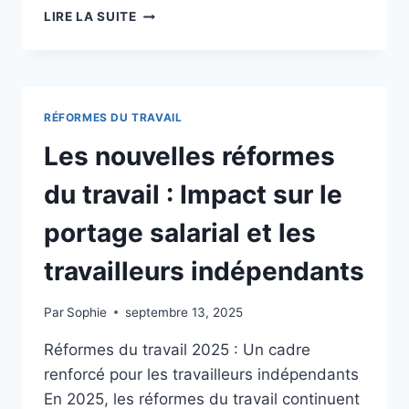
LES
LIRE LA SUITE
NOUVELLES
DYNAMIQUES
DU
MARCHÉ
DU
RÉFORMES DU TRAVAIL
FREELANCING
EN
Les nouvelles réformes
2024
:
du travail : Impact sur le
TENDANCES
ET
portage salarial et les
INNOVATIONS
travailleurs indépendants
Par
Sophie
septembre 13, 2025
Réformes du travail 2025 : Un cadre
renforcé pour les travailleurs indépendants
En 2025, les réformes du travail continuent