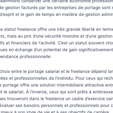
néanmoins conserver une certaine autonomie profession
s de gestion facturés par les entreprises de portage sont 
é d’esprit et le gain de temps en matière de gestion admin
e statut freelance offre une très grande liberté en ter
jets, mais au prix d’une sécurité moindre et d’une gesti
fs et financiers de l'activité. C’est un statut souvent cho
ques en échange d’un potentiel de gain significativement
pendance professionnelle.
 choix entre le portage salarial et le freelance dépend 
elles et professionnelles de l’individu. Pour ceux qui re
e portage offre une solution intermédiaire attractive ent
et le salariat. À l’inverse, ceux qui sont prêts à embrass
ques trouveront dans le freelance un cadre d’exercice san
’évaluer ses besoins personnels et professionnels pour ch
mieux à son style de vie et à ses objectifs de carrière.