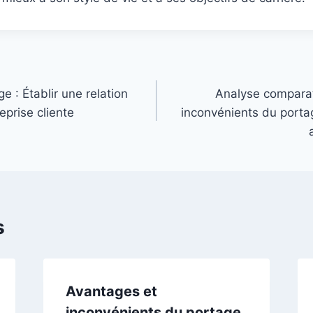
e : Établir une relation
Analyse comparat
eprise cliente
inconvénients du portag
s
Avantages et
inconvénients du portage