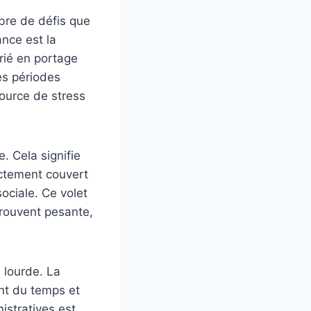
mbre de défis que
ance est la
arié en portage
des périodes
source de stress
. Cela signifie
rectement couvert
sociale. Ce volet
rouvent pesante,
e lourde. La
ent du temps et
stratives est