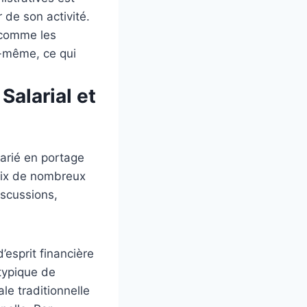
 de son activité.
 comme les
i-même, ce qui
alarial et
larié en portage
hoix de nombreux
iscussions,
d’esprit financière
 typique de
le traditionnelle