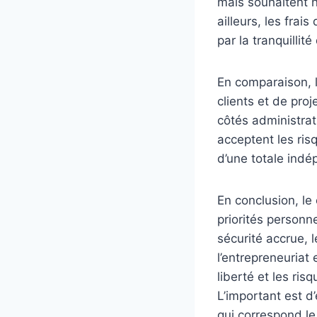
mais souhaitent 
ailleurs, les frai
par la tranquillit
En comparaison, l
clients et de pro
côtés administrati
acceptent les ris
d’une totale indé
En conclusion, le
priorités personn
sécurité accrue, l
l’entrepreneuriat 
liberté et les ris
L’important est d
qui correspond le 