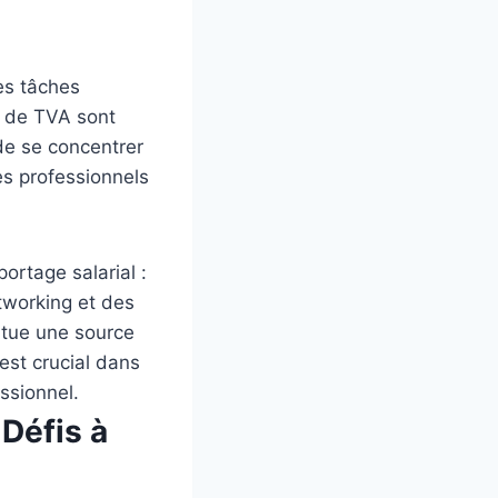
Les tâches
n de TVA sont
de se concentrer
es professionnels
ortage salarial :
tworking et des
itue une source
est crucial dans
ssionnel.
 Défis à