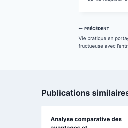
Navigation
PRÉCÉDENT
Vie pratique en portag
de
fructueuse avec l’entr
l’article
Publications similaire
Analyse comparative des
avantages et