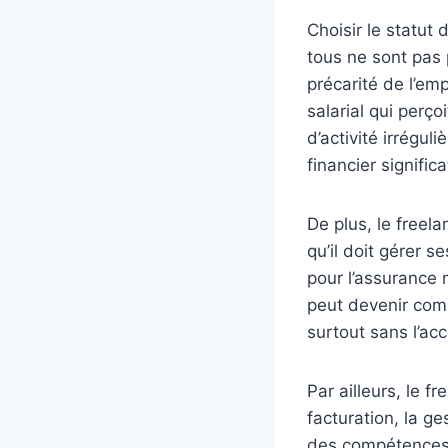
Choisir le statut
tous ne sont pas 
précarité de l’em
salarial qui perç
d’activité irrégul
financier significat
De plus, le freel
qu’il doit gérer s
pour l’assurance m
peut devenir com
surtout sans l’ac
Par ailleurs, le f
facturation, la g
des compétences 