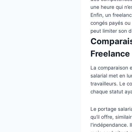
une heure qui n’e
Enfin, un freela
congés payés ou l
peut limiter son 
Comparaiso
Freelance
La comparaison en
salarial met en l
travailleurs. Le 
chaque statut aya
Le portage salaria
qu’il offre, simil
l'indépendance. Il