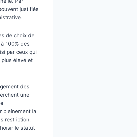
nelle. Par
souvent justifiés
istrative.
mes de choix de
on à 100% des
isi par ceux qui
 plus élevé et
largement des
cherchent une
re
er pleinement la
s restriction.
oisir le statut