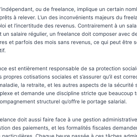
 d’indépendant, ou de freelance, implique un certain no
prêts à relever. L’un des inconvénients majeurs du freel
ploi et l’incertitude des revenus. Contrairement à un sal
oit un salaire régulier, un freelance doit composer avec 
ières et parfois des mois sans revenus, ce qui peut être 
if.
ance est entièrement responsable de sa protection sociale
es propres cotisations sociales et s’assurer qu’il est cor
aladie, la retraite, et les autres aspects de la sécurité 
plexe et demande une discipline stricte que beaucoup t
compagnement structurel qu’offre le portage salarial.
reelance doit aussi faire face à une gestion administrativ
estion des paiements, et les formalités fiscales demand
particulières. Chaque heure passée à ces tâches admini