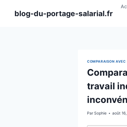
Aller
Ac
au
blog-du-portage-salarial.fr
contenu
COMPARAISON AVEC 
Comparais
travail i
inconvén
Par
Sophie
août 16