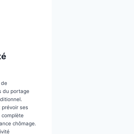
té
 de
es du portage
aditionnel.
 prévoir ses
le complète
surance chômage.
ivité