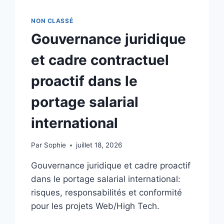
OBLIGATIONS
:
NON CLASSÉ
CADRE
Gouvernance juridique
CONTRACTUEL
PROACTIF
et cadre contractuel
ET
GOUVERNANCE
proactif dans le
POUR
LA
portage salarial
CONFORMITÉ
international
Par
Sophie
juillet 18, 2026
Gouvernance juridique et cadre proactif
dans le portage salarial international:
risques, responsabilités et conformité
pour les projets Web/High Tech.