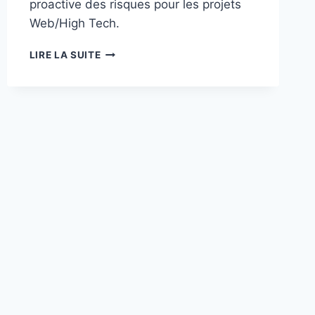
proactive des risques pour les projets
Web/High Tech.
GOUVERNANCE
LIRE LA SUITE
JURIDIQUE
ET
CADRE
CONTRACTUEL
PROACTIF
DANS
LE
PORTAGE
SALARIAL
POUR
LES
PROJETS
WEB/HIGH
TECH