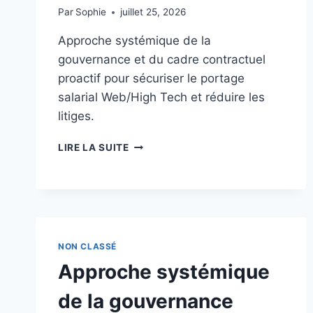
Par
Sophie
juillet 25, 2026
Approche systémique de la
gouvernance et du cadre contractuel
proactif pour sécuriser le portage
salarial Web/High Tech et réduire les
litiges.
GOUVERNANCE
LIRE LA SUITE
JURIDIQUE
ET
CADRE
CONTRACTUEL
PROACTIF
DANS
NON CLASSÉ
LE
PORTAGE
Approche systémique
SALARIAL
WEB/HIGH
de la gouvernance
TECH