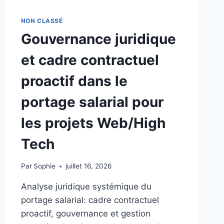
LES
PROJETS
NON CLASSÉ
WEB/HIGH
Gouvernance juridique
TECH
:
et cadre contractuel
CADRE
CONTRACTUEL
proactif dans le
PROACTIF
ET
portage salarial pour
GOUVERNANCE
les projets Web/High
Tech
Par
Sophie
juillet 16, 2026
Analyse juridique systémique du
portage salarial: cadre contractuel
proactif, gouvernance et gestion