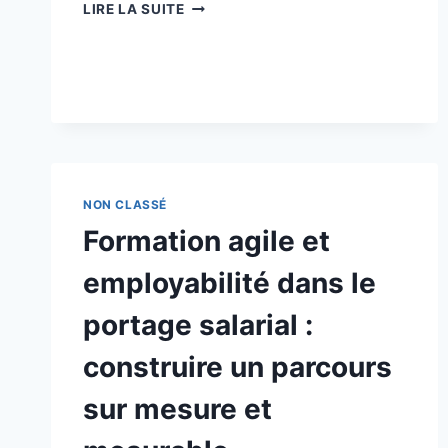
PORTAGE
LIRE LA SUITE
SALARIAL
ET
PROJETS
WEB/HIGH
TECH
:
CAS
PRATIQUE
SUR
NON CLASSÉ
LA
Formation agile et
QUALITÉ
LOGICIELLE,
employabilité dans le
GOUVERNANCE
ET
portage salarial :
RISQUES
construire un parcours
sur mesure et