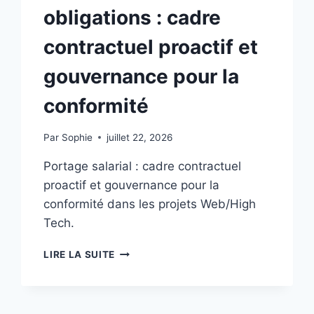
B2B
obligations : cadre
MESURABLE
ET
contractuel proactif et
RESPONSABLE
gouvernance pour la
conformité
Par
Sophie
juillet 22, 2026
Portage salarial : cadre contractuel
proactif et gouvernance pour la
conformité dans les projets Web/High
Tech.
PORTAGE
LIRE LA SUITE
SALARIAL
ET
TRAÇABILITÉ
DES