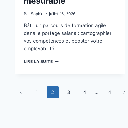
mesurable
Par
Sophie
juillet 16, 2026
Bâtir un parcours de formation agile
dans le portage salarial: cartographier
vos compétences et booster votre
employabilité.
FORMATION
LIRE LA SUITE
AGILE
ET
EMPLOYABILITÉ
DANS
Navigation
LE
Page
Pa
1
2
3
4
…
14
PORTAGE
de
SALARIAL
précédente
su
:
page
CONSTRUIRE
UN
PARCOURS