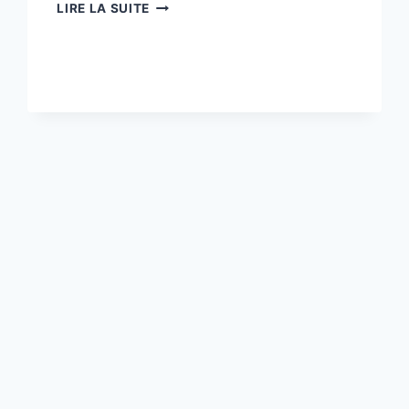
GOUVERNANCE
LIRE LA SUITE
JURIDIQUE
ET
CADRE
CONTRACTUEL
PROACTIF
DANS
LE
PORTAGE
SALARIAL
INTERNATIONAL