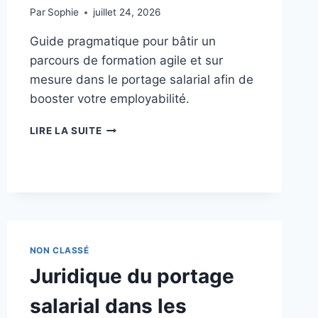
Par
Sophie
juillet 24, 2026
Guide pragmatique pour bâtir un
parcours de formation agile et sur
mesure dans le portage salarial afin de
booster votre employabilité.
PORTAGE
LIRE LA SUITE
SALARIAL
:
CARTOGRAPHIER
VOS
COMPÉTENCES
ET
BÂTIR
UN
NON CLASSÉ
PARCOURS
Juridique du portage
DE
FORMATION
salarial dans les
AGILE