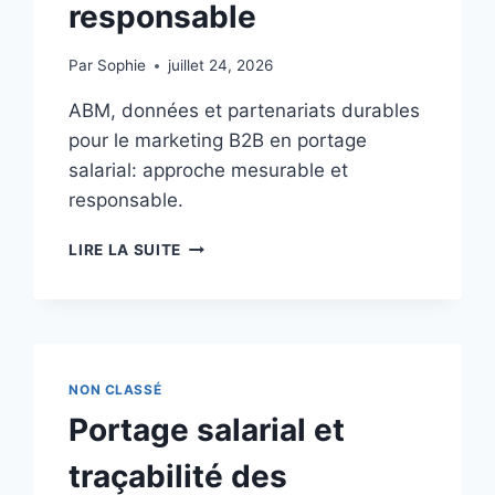
responsable
Par
Sophie
juillet 24, 2026
ABM, données et partenariats durables
pour le marketing B2B en portage
salarial: approche mesurable et
responsable.
ABM
LIRE LA SUITE
ET
PARTENARIATS
DURABLES
DANS
LE
PORTAGE
NON CLASSÉ
SALARIAL
Portage salarial et
:
UNE
traçabilité des
APPROCHE