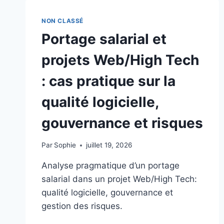
JURIDIQUE
ET
NON CLASSÉ
DU
Portage salarial et
CADRE
CONTRACTUEL
projets Web/High Tech
PROACTIF
DANS
: cas pratique sur la
LE
PORTAGE
qualité logicielle,
SALARIAL
WEB/HIGH
gouvernance et risques
TECH
Par
Sophie
juillet 19, 2026
Analyse pragmatique d’un portage
salarial dans un projet Web/High Tech:
qualité logicielle, gouvernance et
gestion des risques.