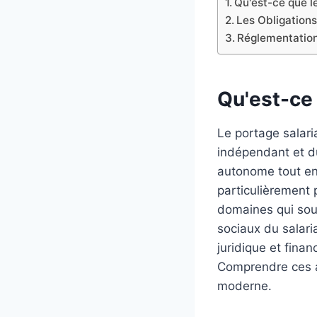
Qu'est-ce que le
Les Obligations
Réglementation 
Qu'est-ce 
Le portage salari
indépendant et du
autonome tout en 
particulièrement 
domaines qui souh
sociaux du salari
juridique et finan
Comprendre ces as
moderne.