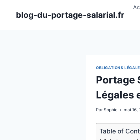
Aller
Ac
au
blog-du-portage-salarial.fr
contenu
OBLIGATIONS LÉGAL
Portage 
Légales 
Par
Sophie
mai 16,
Table of Con