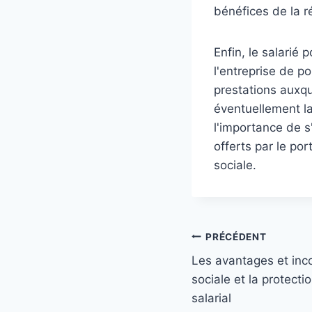
bénéfices de la r
Enfin, le salarié 
l'entreprise de po
prestations auxque
éventuellement l
l'importance de s
offerts par le po
sociale.
Navigation
PRÉCÉDENT
Les avantages et inc
de
sociale et la protecti
l’article
salarial