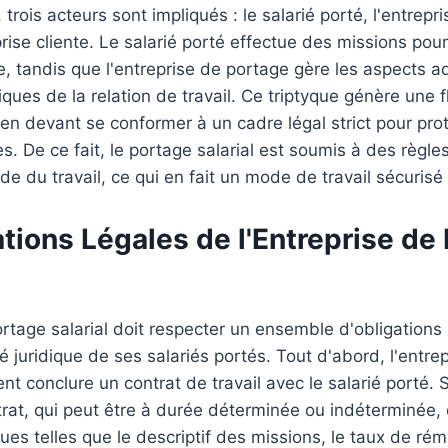
rois acteurs sont impliqués : le salarié porté, l'entrepr
eprise cliente. Le salarié porté effectue des missions po
te, tandis que l'entreprise de portage gère les aspects ad
diques de la relation de travail. Ce triptyque génère une fl
 en devant se conformer à un cadre légal strict pour pro
s. De ce fait, le portage salarial est soumis à des règle
ode du travail, ce qui en fait un mode de travail sécuris
tions Légales de l'Entreprise de
ortage salarial doit respecter un ensemble d'obligations
té juridique de ses salariés portés. Tout d'abord, l'entr
nt conclure un contrat de travail avec le salarié porté. S
trat, qui peut être à durée déterminée ou indéterminée, 
ues telles que le descriptif des missions, le taux de rém