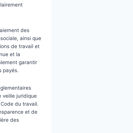
clairement
 paiement des
 sociale, ainsi que
ions de travail et
nue et la
alement garantir
s payés.
réglementaires
veille juridique
 Code du travail.
ansparence et de
cière des