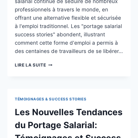
salarial continue de séduire de nombreux
professionnels à travers le monde, en
offrant une alternative flexible et sécurisée
à l'emploi traditionnel. Les "portage salarial
success stories" abondent, illustrant
comment cette forme d'emploi a permis à
des centaines de travailleurs de se libérer…
ACTUALITÉS
LIRE LA SUITE
&
TENDANCES
DANS
LE
PORTAGE
TÉMOIGNAGES & SUCCESS STORIES
SALARIAL
:
Les Nouvelles Tendances
SUCCESS
STORIES
du Portage Salarial:
INSPIRANTES
Témoignages et Success