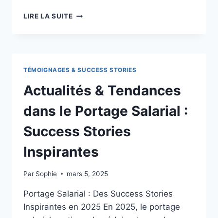
ACTUALITÉS
LIRE LA SUITE
&
TENDANCES
DANS
LE
PORTAGE
TÉMOIGNAGES & SUCCESS STORIES
SALARIAL:
SUCCESS
Actualités & Tendances
STORIES
INSPIRANTES
dans le Portage Salarial :
D’INDÉPENDANTS
Success Stories
Inspirantes
Par
Sophie
mars 5, 2025
Portage Salarial : Des Success Stories
Inspirantes en 2025 En 2025, le portage