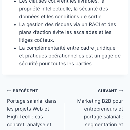
Les clauses couvrent les livrables, la
propriété intellectuelle, la sécurité des
données et les conditions de sortie.
La gestion des risques via un RACI et des
plans d’action évite les escalades et les
litiges coûteux.
La complémentarité entre cadre juridique
et pratiques opérationnelles est un gage de
sécurité pour toutes les parties.
Navigation
PRÉCÉDENT
SUIVANT
Portage salarial dans
Marketing B2B pour
de
les projets Web et
entrepreneurs et
l’article
High Tech : cas
portage salarial :
concret, analyse et
segmentation et